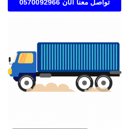
تواصل معنا الآن 0570092966