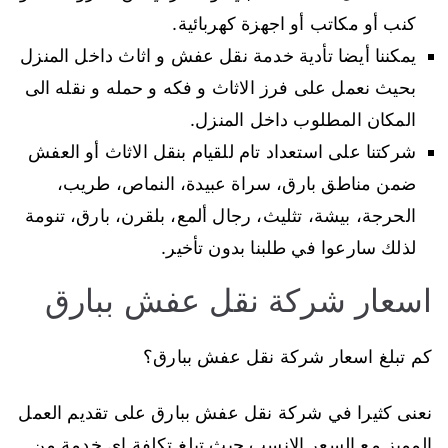
كنب أو مكاتب أو اجهزة كهربائية.
يمكننا أيضا تأدية خدمة نقل عفش و اثاث داخل المنزل
بحيث نعمل على فرز الاثاث و فكه و حمله و نقله الى
المكان المطلوب داخل المنزل.
شركتنا على استعداد تام للقيام بنقل الاثاث أو العفش
ضمن مناطق بارق، سراة عبيدة، النماص، طريب،
الحرجة، بيشة، تثليث، رجال ألمع، بلقرن، بارق، تنومة
لذلك سارعوا في طلبنا بدون تأخير.
اسعار شركة نقل عفش ببارق
كم تبلغ اسعار شركة نقل عفش ببارق؟
نعنى كثيرا في شركة نقل عفش ببارق على تقديم العمل
المميز مع السعر الانسب حيث تبلغ تكلفة اي خدمة من