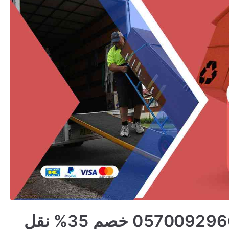
شركة نقل عفش بالحرجة 0570092966 خصم 35% نقل