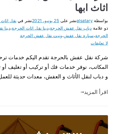
اثاث ابها
بواسطة
alsatary
نشر على
25 يونيو، 2021
نشر في
نقل اثاث ا
ذو علامة
دباب نقل عفش الحرجة
،
دينا نقل اثاث الحرجة
،
دينا 
الحرجة
،
سيارة نقل عفش
،
ونيت نقل عفش الحرجة
لا تعليقات
شركة نقل عفش بالحرجة تقدم اليكم خدمات ترحيل
المكاتب، نوفر خدمات فك أو تركيب أو تغليف أو 
و دباب لنقل الأثاث و العفش، معدات حديثة للعمل م
اقرأ المزيد