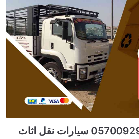
دينا نقل عفش بالحرجة 0570092966 سيارات نقل اثاث