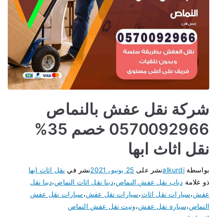
شركة نقل عفش بالنماص
0570092966 خصم 35%
نقل اثاث ابها
بواسطة
alkurdi
نشر على
25 يونيو، 2021
نشر في
نقل اثاث ابها
ذو علامة
دباب نقل عفش النماص
،
دينا نقل اثاث النماص
،
دينا نقل
عفش
،
سيارات نقل اثاث
،
سيارات نقل عفش
،
سيارات نقل عفش
النماص
،
سيارة نقل عفش
،
ونيت نقل عفش النماص