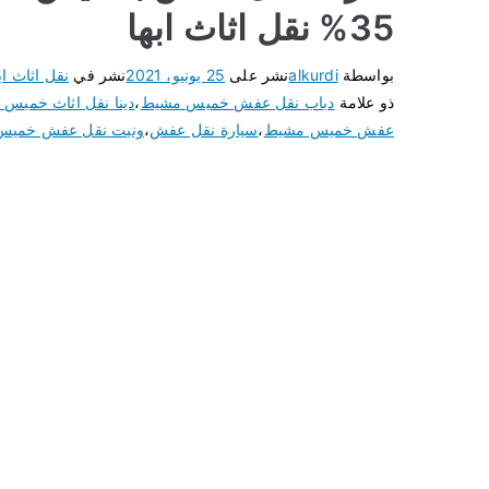
35% نقل اثاث ابها
بواسطة
alkurdi
نشر على
25 يونيو، 2021
نشر في
نقل اثاث اب
ذو علامة
دباب نقل عفش خميس مشيط
،
دينا نقل اثاث خميس
عفش خميس مشيط
،
سيارة نقل عفش
،
ونيت نقل عفش خميس
لا تعليقات
شركة نقل عفش بخميس مشيط تقدم اليكم خدمات 
المكاتب، نوفر خدمات فك أو تركيب أو تغليف أو 
و دباب لنقل الأثاث و العفش، معدات حديثة للعمل م
اقرأ المزيد