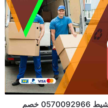
شركة نقل عفش بخميس مشيط 0570092966 خصم