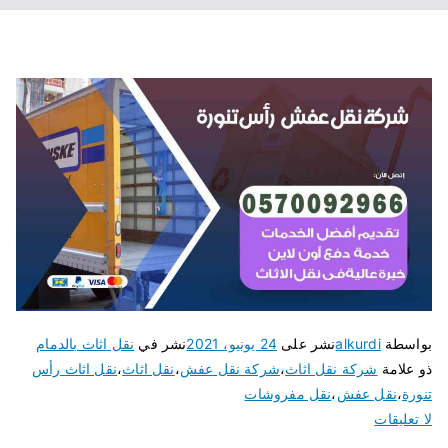
بواسطة
alkurdi
نشر على
24 يونيو، 2021
نشر في
نقل اثاث بالدمام
ذو علامة
شركة نقل اثاث
،
شركة نقل عفش
،
نقل اثاث
،
نقل اثاث رأس
تنورة
،
نقل عفش
،
نقل مفروشات
لا تعليقات