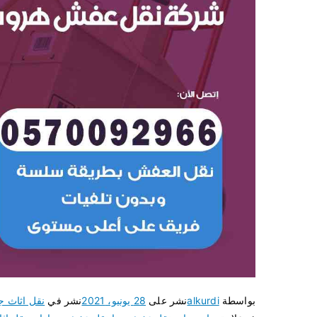
بواسطة
alkurdi
نشر على
28 يونيو، 2021
نشر في
نقل اثاث ج