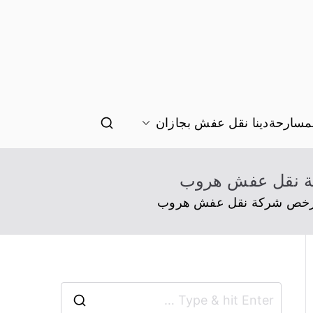
ن
مسارحة
دينا نقل عفش بجازان