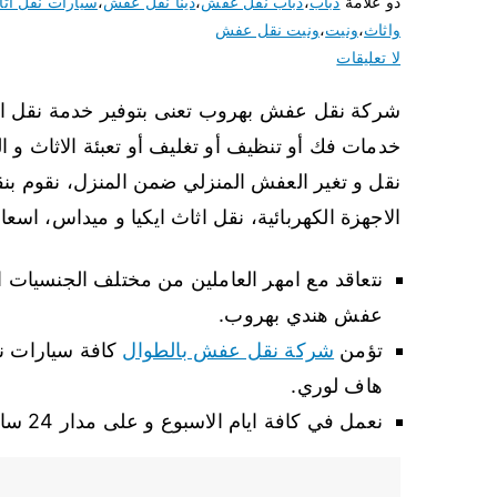
ذو علامة
دباب
،
دباب نقل عفش
،
دينا نقل عفش
،
سيارات نقل اث
واثاث
،
ونيت
،
ونيت نقل عفش
لا تعليقات
شركة نقل عفش بهروب تعنى بتوفير خدمة نقل الا
خدمات فك أو تنظيف أو تغليف أو تعبئة الاثاث و
نقل و تغير العفش المنزلي ضمن المنزل، نقوم بنقل
الاجهزة الكهربائية، نقل اثاث ايكيا و ميداس، اس
نتعاقد مع امهر العاملين من مختلف الجنسيات الاج
عفش هندي بهروب.
تؤمن
شركة نقل عفش بالطوال
كافة سيارات نق
هاف لوري.
نعمل في كافة ايام الاسبوع و على مدار 24 ساعة.