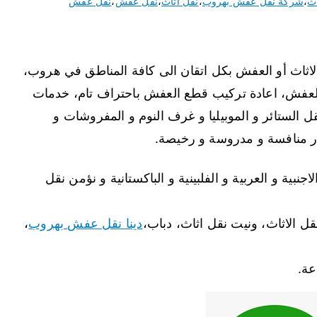
اث
،
شركة نقل عفش بهروب
،
نقل اثاث
،
نقل عفش
،
نقل عفش
ثاث أو العفش بكل اتقان الى كافة المناطق في هروب،
 العفش، اعادة تركيب قطع العفش باحتراف تام، خدمات
 الستائر و الموبيليا و غرف النوم و المفروشات و
عار منافسة و مدروسة و رخيصة.
نبية و العربية و الفلبينية و الباكستانية و نؤمن نقل
ل الاثاث، ونيت نقل اثاث، دباب،
دينا نقل عفش بهروب
،