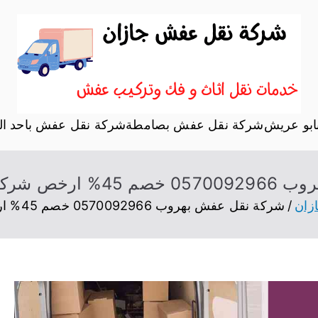
نقل اثاث جازا
موقع آخر في نقل عفش
بو عريش
شركة نقل عفش بصامطة
شركة نقل عفش باحد ال
 نقل عفش هروب
زان
شركة نقل عفش بهروب 0570092966 خصم 45% ارخص شركة نقل عفش هروب