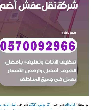
بواسطة
alkurdi
نشر على
21 يونيو، 2021
نشر في
نقل اثاث ب