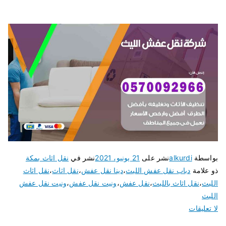
بواسطة
alkurdi
نشر على
21 يونيو، 2021
نشر في
نقل اثاث بمكة
ذو علامة
دباب نقل عفش الليث
،
دينا نقل عفش
،
نقل اثاث
،
نقل اثاث
الليث
،
نقل اثاث بالليث
،
نقل عفش
،
ونيت نقل عفش
،
ونيت نقل عفش
الليث
لا تعليقات