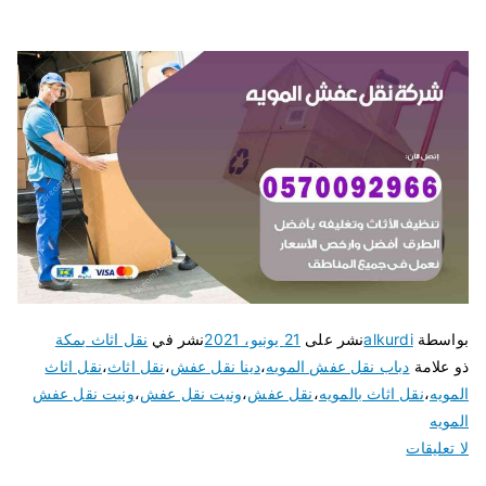
بواسطة
alkurdi
نشر على
21 يونيو، 2021
نشر في
نقل اثاث بمكة
ذو علامة
دباب نقل عفش المويه
،
دينا نقل عفش
،
نقل اثاث
،
نقل اثاث
المويه
،
نقل اثاث بالمويه
،
نقل عفش
،
ونيت نقل عفش
،
ونيت نقل عفش
المويه
لا تعليقات