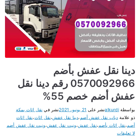
دينا نقل عفش بأضم
0570092966 رقم دينا نقل
عفش أضم خصم 55%
بواسطة
alkurdi
نشر على
21 يونيو، 2021
نشر في
نقل اثاث بمكة
ذو علامة
دباب نقل عفش أضم
،
دينا نقل عفش
،
نقل اثاث
،
نقل اثاث
أضم
،
نقل اثاث بأضم
،
نقل عفش
،
ونيت نقل عفش
،
ونيت نقل عفش أضم
لا تعليقات