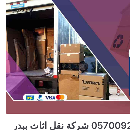
شركة نقل عفش ببدر 0570092966 شركة نقل اثاث ببدر