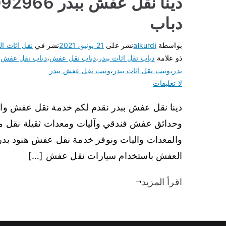
دباب
بواسطة
alkurdi
نشر على
21 يونيو، 2021
نشر في
نقل اثاث ال
ذو علامة
دباب نقل اثاث ببدر
،
دباب نقل عفش
،
دباب نقل عفش ب
بدر
،
ونيت نقل اثاث ببدر
،
ونيت نقل عفش ببدر
لا تعليقات
دينا نقل عفش ببدر نقدم لكم خدمة نقل عفش و
وحدائق عفش فندقي وآليات ومعدات ثقيلة نقل ملاب
والمعدات واليات ونوفر خدمة نقل عفش هنود ب
العفش باستخدام سيارات نقل عفش […]
اقرأ المزيد