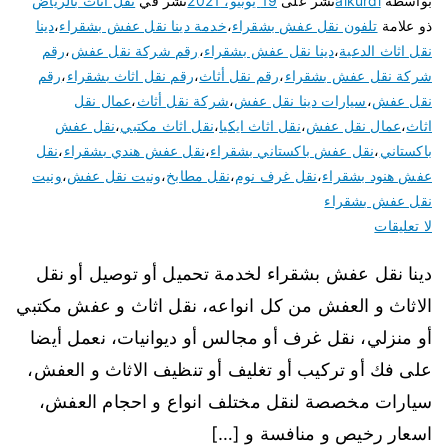
بواسطة
alkurdi
نشر على
19 يونيو، 2021
نشر في
نقل اثاث بالرياض
ذو علامة
تلفون نقل عفش بشقراء
،
خدمة دينا نقل عفش بشقراء
،
دينا
نقل اثاث الدعية
،
دينا نقل عفش بشقراء
،
رقم شركة نقل عفش
،
رقم
شركة نقل عفش بشقراء
،
رقم نقل أثاث
،
رقم نقل اثاث بشقراء
،
رقم
نقل عفش
،
سيارات دينا نقل عفش
،
شركة نقل أثاث
،
عمال نقل
اثاث
،
عمال نقل عفش
،
نقل اثاث ايكيا
،
نقل اثاث مكتبي
،
نقل عفش
باكستاني
،
نقل عفش باكستاني بشقراء
،
نقل عفش هندي بشقراء
،
نقل
عفش هنود بشقراء
،
نقل غرف نوم
،
نقل مطابخ
،
ونيت نقل عفش
،
ونيت
نقل عفش بشقراء
لا تعليقات
دينا نقل عفش بشقراء لخدمة تحميل أو توصيل أو نقل
الاثاث و العفش من كل انواعه، نقل اثاث و عفش مكتبي
أو منزلي، نقل غرف أو مجالس أو ديوانيات، نعمل أيضا
على فك أو تركيب أو تغليف أو تنظيف الاثاث و العفش،
سيارات مخصصة لنقل مختلف انواع و احجام العفش،
اسعار رخيص و منافسة و […]