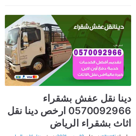
دينا نقل عفش بشقراء
0570092966 ارخص دينا نقل
اثاث بشقراء الرياض